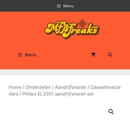
Ga
Menu
naar
de
inhoud
Menu
Home
/
Onderdelen
/
Aandrijfsnaren
/
Cassetterecor
ders
/ Philips EL3301 aandrijfsnaren set