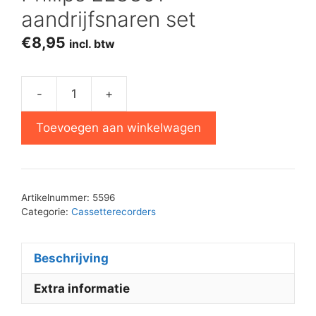
aandrijfsnaren set
€
8,95
incl. btw
-
+
Philips
EL3301
Toevoegen aan winkelwagen
aandrijfsnaren
set
aantal
Artikelnummer:
5596
Categorie:
Cassetterecorders
Beschrijving
Extra informatie