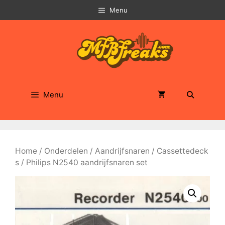
Ga
Menu
naar
de
inhoud
Menu
Home
/
Onderdelen
/
Aandrijfsnaren
/
Cassettedeck
s
/ Philips N2540 aandrijfsnaren set