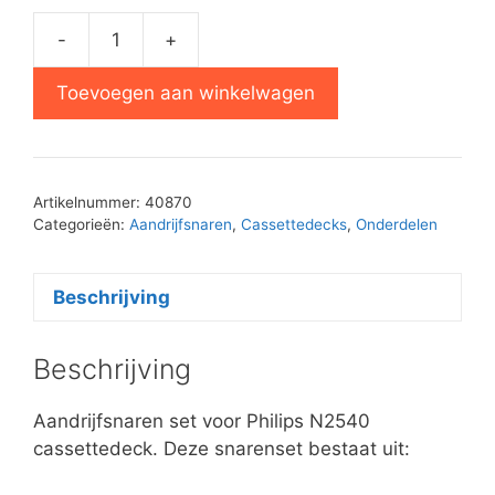
-
+
Philips
N2540
Toevoegen aan winkelwagen
aandrijfsnaren
set
aantal
Artikelnummer:
40870
Categorieën:
Aandrijfsnaren
,
Cassettedecks
,
Onderdelen
Beschrijving
Beschrijving
Aandrijfsnaren set voor Philips N2540
cassettedeck. Deze snarenset bestaat uit: