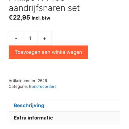
aandrijfsnaren set
€
22,95
incl. btw
-
+
Philips
N4408
Toevoegen aan winkelwagen
aandrijfsnaren
set
aantal
Artikelnummer:
2526
Categorie:
Bandrecorders
Beschrijving
Extra informatie