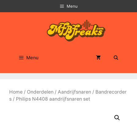
Ga
Menu
naar
de
inhoud
Menu
Home
/
Onderdelen
/
Aandrijfsnaren
/
Bandrecorder
s
/ Philips N4408 aandrijfsnaren set