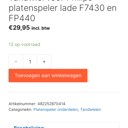
platenspeler lade F7430 en
FP440
€
29,95
incl. btw
13 op voorraad
-
+
Tandwiel
voor
Toevoegen aan winkelwagen
Philips
platenspeler
lade
F7430
Artikelnummer:
482252870414
en
Categorieën:
Platenspeler onderdelen
,
Tandwielen
FP440
aantal