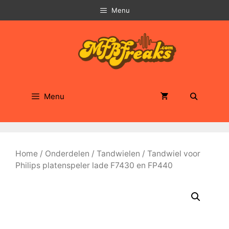
Ga
Menu
naar
de
inhoud
Menu
Home
/
Onderdelen
/
Tandwielen
/ Tandwiel voor
Philips platenspeler lade F7430 en FP440