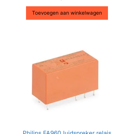
Toevoegen aan winkelwagen
Philips FA960 luidspreker relais