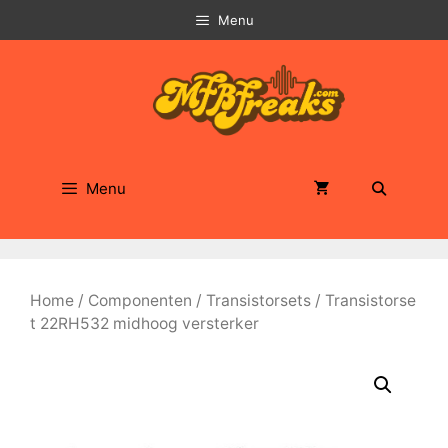
Ga
Menu
naar
de
inhoud
Menu
Home
/
Componenten
/
Transistorsets
/ Transistorse
t 22RH532 midhoog versterker