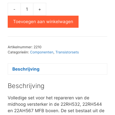
-
+
Transistorset
22RH532
Toevoegen aan winkelwagen
midhoog
versterker
aantal
Artikelnummer:
2210
Categorieën:
Componenten
,
Transistorsets
Beschrijving
Beschrijving
Volledige set voor het repareren van de
midhoog versterker in de 22RH532, 22RH544
en 22AH567 MFB boxen. De set bestaat uit de