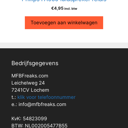
€
4,95
incl. btw
Toevoegen aan winkelwagen
Bedrijfsgegevens
MFBFreaks.com
Leichelweg 24
7241CV Lochem
t.:
klik voor telefoonnummer
e.: info@mfbfreaks.com
KvK: 54823099
BTW: NL002005477B55