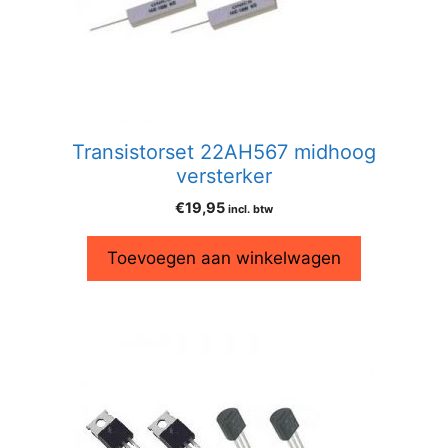
Transistorset 22AH567 midhoog
versterker
€
19,95
incl. btw
Toevoegen aan winkelwagen