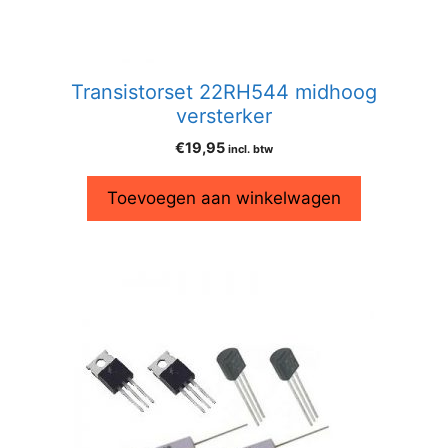
Transistorset 22RH544 midhoog
versterker
€
19,95
incl. btw
Toevoegen aan winkelwagen