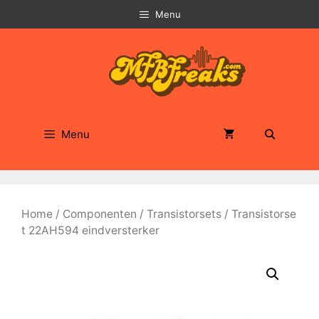
Ga
Menu
naar
de
inhoud
Menu
Home
/
Componenten
/
Transistorsets
/ Transistorse
t 22AH594 eindversterker