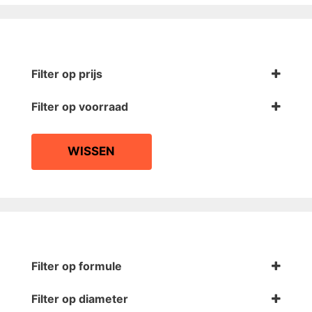
Filter op prijs
Filter op voorraad
Op voorraad
WISSEN
Filter op formule
LPR35
(3)
Filter op diameter
LPR90
(3)