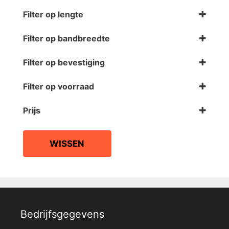
26cm (10 inch)
(6)
SM900
(1)
Filter op lengte
30cm (12,5 inch)
(2)
SM911
(1)
1100 meter
(8)
Filter op bandbreedte
0,25 inch
(6)
Filter op bevestiging
0,5 inch
(2)
NAB
(6)
Filter op voorraad
Trident
(2)
Op voorraad
Prijs
WISSEN
Bedrijfsgegevens