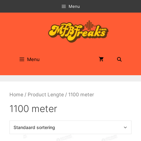
Ga
Menu
naar
de
inhoud
Menu
Home
/ Product Lengte / 1100 meter
1100 meter