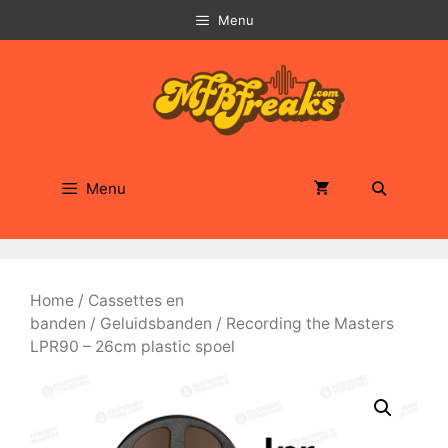
Ga
Menu
naar
de
inhoud
Menu
Home
/
Cassettes en
banden
/
Geluidsbanden
/ Recording the Masters
LPR90 – 26cm plastic spoel