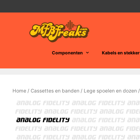
Ga
naar
de
inhoud
Componenten
Kabels en stekker
Home
/
Cassettes en banden
/
Lege spoelen en dozen
/