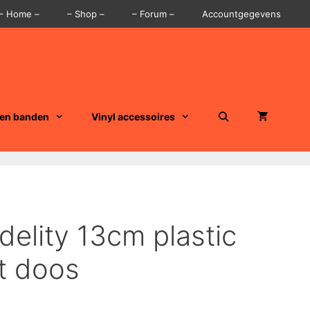
– Home –
– Shop –
– Forum –
Accountgegevens
 en banden
Vinyl accessoires
delity 13cm plastic
t doos