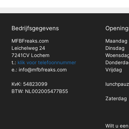
Bedrijfsgegevens
Openings
MFBFreaks.com
Maandag
Leichelweg 24
Dinsdag
7241CV Lochem
Woensda
t.:
klik voor telefoonnummer
Donderda
e.: info@mfbfreaks.com
Vrijdag
KvK: 54823099
lunchpau
BTW: NL002005477B55
Zaterdag
Wilt u ee