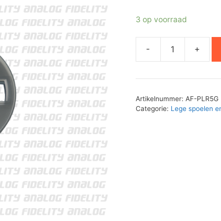
3 op voorraad
-
+
Analog
Fidelity
13cm
plastic
Artikelnummer:
AF-PLR5G
spoel
Categorie:
Lege spoelen e
met
doos
aantal