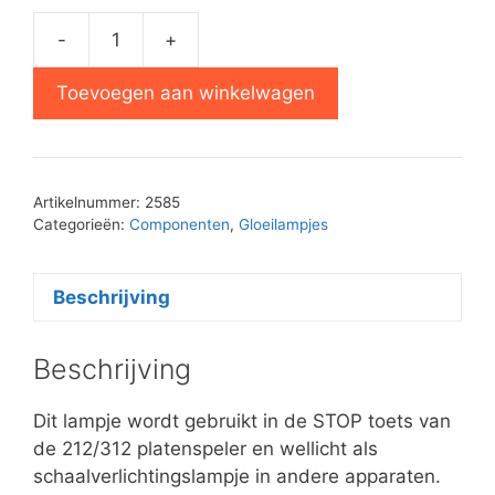
-
+
Gloeilampje
E10
Toevoegen aan winkelwagen
–
6V
100mA
aantal
Artikelnummer:
2585
Categorieën:
Componenten
,
Gloeilampjes
Beschrijving
Beschrijving
Dit lampje wordt gebruikt in de STOP toets van
de 212/312 platenspeler en wellicht als
schaalverlichtingslampje in andere apparaten.