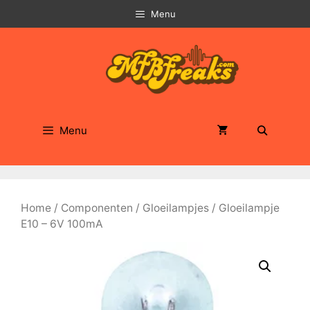
Ga
Menu
naar
de
inhoud
Menu
Home
/
Componenten
/
Gloeilampjes
/ Gloeilampje
E10 – 6V 100mA