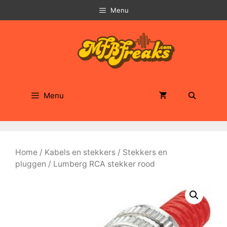
Ga
Menu
naar
de
inhoud
Menu
Home
/
Kabels en stekkers
/
Stekkers en
pluggen
/ Lumberg RCA stekker rood