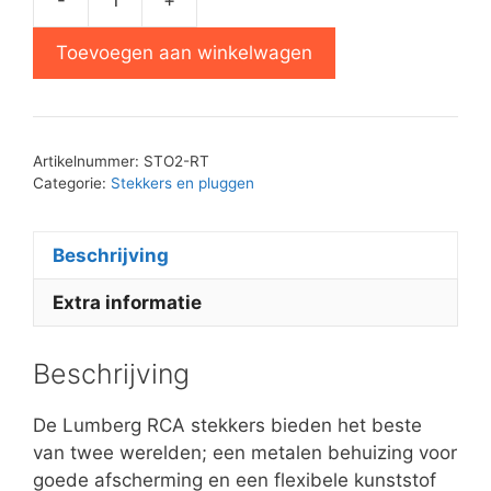
Lumberg
RCA
Toevoegen aan winkelwagen
stekker
rood
aantal
Artikelnummer:
STO2-RT
Categorie:
Stekkers en pluggen
Beschrijving
Extra informatie
Beschrijving
De Lumberg RCA stekkers bieden het beste
van twee werelden; een metalen behuizing voor
goede afscherming en een flexibele kunststof