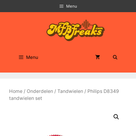
Ga
Menu
naar
de
inhoud
Menu
Home
/
Onderdelen
/
Tandwielen
/ Philips D8349
tandwielen set