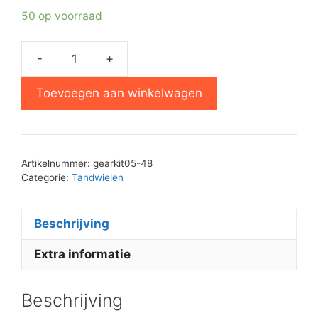
50 op voorraad
-
+
Philips
D8349
Toevoegen aan winkelwagen
tandwielen
set
aantal
Artikelnummer:
gearkit05-48
Categorie:
Tandwielen
Beschrijving
Extra informatie
Beschrijving