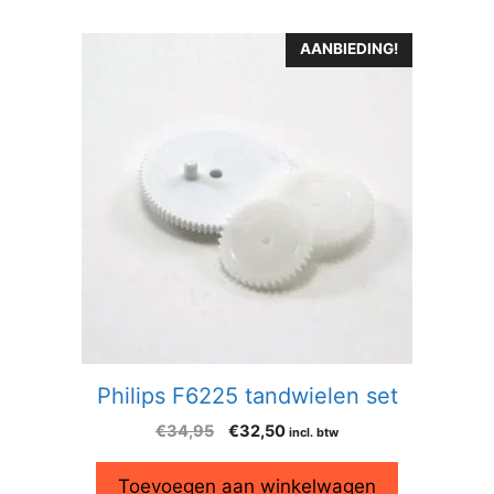
AANBIEDING!
Philips F6225 tandwielen set
€
34,95
€
32,50
incl. btw
Toevoegen aan winkelwagen