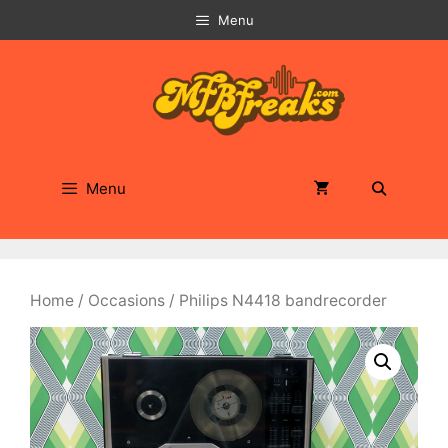
Ga
Menu
naar
de
inhoud
Menu
Home
/
Occasions
/ Philips N4418 bandrecorder