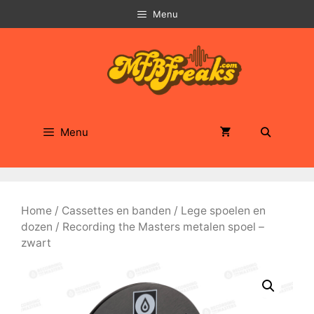
Ga
Menu
naar
de
inhoud
Menu
Home
/
Cassettes en banden
/
Lege spoelen en
dozen
/ Recording the Masters metalen spoel –
zwart